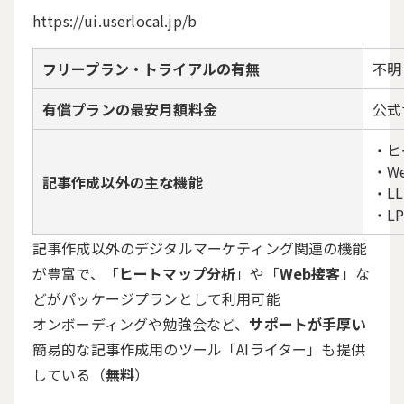
https://ui.userlocal.jp/b
フリープラン・トライアルの有無
不明
有償プランの最安月額料金
公式
・ヒ
・W
記事作成以外の主な機能
・L
・L
記事作成以外のデジタルマーケティング関連の機能
が豊富で、「
ヒートマップ分析
」や「
Web接客
」な
どがパッケージプランとして利用可能
オンボーディングや勉強会など、
サポートが手厚い
簡易的な記事作成用のツール「
AIライター
」も提供
している（
無料
）