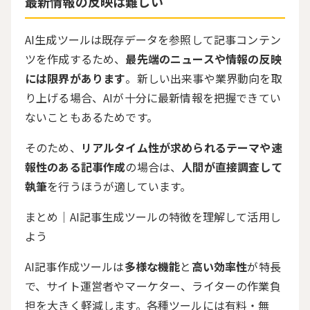
最新情報の反映は難しい
AI生成ツールは既存データを参照して記事コンテン
ツを作成するため、
最先端のニュースや情報の反映
には限界があります
。新しい出来事や業界動向を取
り上げる場合、AIが十分に最新情報を把握できてい
ないこともあるためです。
そのため、
リアルタイム性が求められるテーマや速
報性のある記事作成
の場合は、
人間が直接調査して
執筆
を行うほうが適しています。
まとめ｜AI記事生成ツールの特徴を理解して活用し
よう
AI記事作成ツールは
多様な機能
と
高い効率性
が特長
で、サイト運営者やマーケター、ライターの作業負
担を大きく軽減します。各種ツールには有料・無