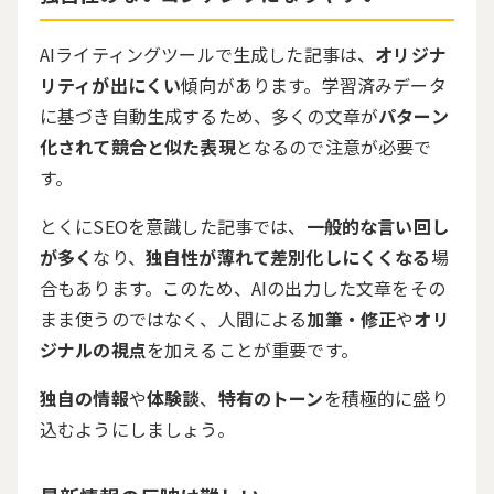
AIライティングツールで生成した記事は、
オリジナ
リティが出にくい
傾向があります。学習済みデータ
に基づき自動生成するため、多くの文章が
パターン
化されて競合と似た表現
となるので注意が必要で
す。
とくにSEOを意識した記事では、
一般的な言い回し
が多く
なり、
独自性が薄れて差別化しにくくなる
場
合もあります。このため、AIの出力した文章をその
まま使うのではなく、人間による
加筆・修正
や
オリ
ジナルの視点
を加えることが重要です。
独自の情報
や
体験談
、
特有のトーン
を積極的に盛り
込むようにしましょう。