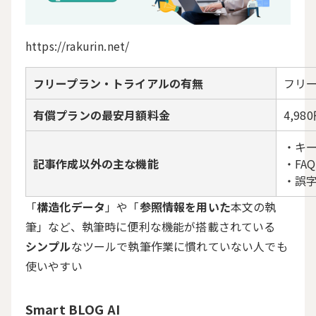
https://rakurin.net/
フリープラン・トライアルの有無
フリ
有償プランの最安月額料金
4,98
・キ
記事作成以外の主な機能
・FA
・誤
「
構造化データ
」や「
参照情報を用いた
本文の執
筆」など、執筆時に便利な機能が搭載されている
シンプル
なツールで執筆作業に慣れていない人でも
使いやすい
Smart BLOG AI