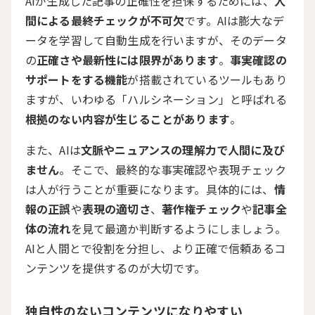
AIが生成した記事の正確性を担保するためには、
人
間による最終チェックが不可欠
です。AIは膨大なデ
ータを学習して自動生成を行いますが、そのデータ
の
正確さや最新性には限界があります
。
事実確認の
サポートをする機能
が搭載されているツールもあり
ますが、いわゆる「ハルシネーション」と呼ばれる
根拠のない内容が生じることがあります
。
また、AIは
文脈やニュアンスの理解力で人間に及び
ません
。そこで、最終的な事実確認や表現チェック
は人が行うことが重要になります。具体的には、
情
報の正誤
や
表現の適切さ
、
著作権チェック
や
記事全
体の流れ
を見て最適か判断するようにしましょう。
AIと人間とで役割を分担し、より正確で信頼あるコ
ンテンツを提供するのが大切です。
独自性のないコンテンツになりやすい