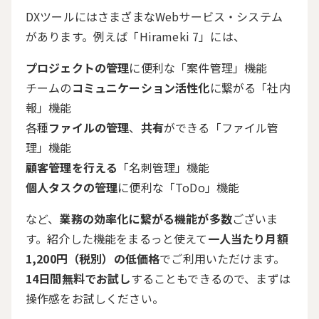
DXツールにはさまざまな
Web
サービス・システム
があります。例えば「
Hirameki 7
」には、
プロジェクトの管理
に便利な「案件管理」機能
チームの
コミュニケーション活性化
に繋がる「社内
報」機能
各種
ファイルの管理
、
共有
ができる「ファイル管
理」機能
顧客管理を行える
「名刺管理」機能
個人タスクの管理
に便利な「ToDo」機能
など、
業務の効率化に繋がる機能が多数
ございま
す。紹介した機能をまるっと使えて
一人当たり月額
1,200円（税別）の低価格
でご利用いただけます。
14日間無料でお試し
することもできるので、まずは
操作感をお試しください。