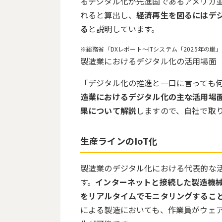
るデジタル化が先進国であるアメリカ
れると算出し、
経済再生を図るにはデ
る
と説明しています。
総務省「
DXレポート～ITシステム「2025年の崖
製造業におけるデジタル化の活用場面
「デジタル化の推進と一口に言っても
造業におけるデジタル化の主な活用場
果について解説
しますので、自社で取
生産ラインの
IoT
化
製造業のデジタル化における代表的な
す。
インターネットと接続した製造機
をリアルタイムでモニタリングするこ
による製造においても、作業員がウェ