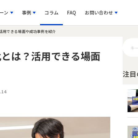
ーン
事例
コラム
FAQ
お問い合わせ
活用できる場面や成功事例を紹介
かんたん！利用料金がすぐわかる
Hirameki 7の代理販売
化とは？活用できる場面
件管理
営業リスト検索で効率的にリスト作成
新規営業先を抽出してメールでアプローチ
メモ
料金シミュレーション
販売パートナーの募集
メール配信で実現する、老舗印刷会社の「伝える力」強
人材を増やす
AIサイトを活用した次世代サイト
注目
業リスト検索
メルマガ施策でリード育成・関係構築
コーポレート機能
Webサイトパートナーの募
化
.14
やす
ファイル管理機能で書類やりとりの時間を半分に！
リード情報や商談・顧客情報を一元管理
社内報
ーション機能
ファイル管理機能の活用で、取引先との資料共有の効率
仲間を増やす
ァイル管理
社内の情報共有を効率化
コミュニケーション機能
化を実現！