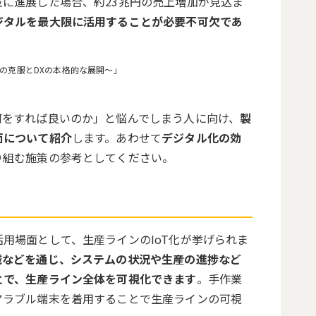
並に進展した場合、約
23
兆円の売上増加が見込ま
ジタルを最大限に活用することが必要不可欠であ
」の克服とDXの本格的な展開～
」
何をすれば良いのか」と悩んでしまう人に向け、
製
面について紹介
します。あわせて
デジタル化の効
り組む施策の参考としてください。
活用場面として、生産ラインの
IoT
化が挙げられま
械などを通じ、システムの状況や生産の進捗など
とで、生産ライン全体を可視化できます
。手作業
アラブル端末を着用することで生産ラインの可視