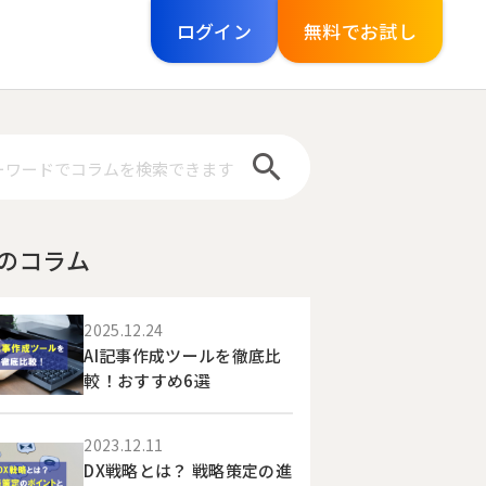
ログイン
無料でお試し
！
導入理由やご意見をご紹介
資産を増やす
業種別シーン
ユーザーの声
ファイナンス機能
制作フロー
のコラム
士業
資金調達支援
集
2025.12.24
建設業
助成金補助金 診断ナビ
AI記事作成ツールを徹底比
較！おすすめ6選
売上を増やす
ビジネス機能
2023.12.11
DX戦略とは？ 戦略策定の進