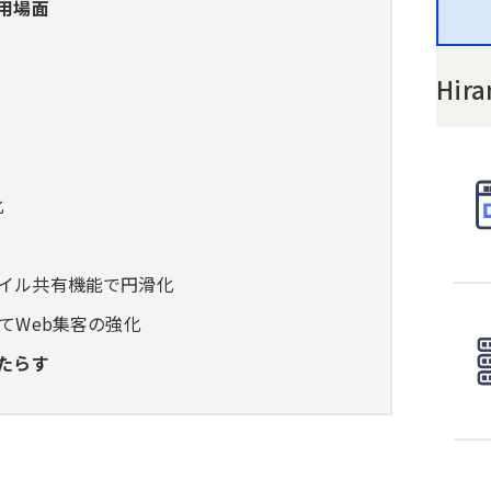
用場面
Hir
化
ァイル共有機能で円滑化
てWeb集客の強化
たらす