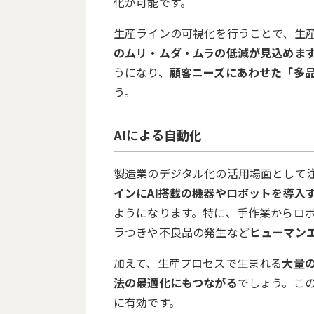
化が可能です。
生産ラインの可視化を行うことで、生
のムリ・ムダ・ムラの低減が見込めま
うになり、
顧客ニーズにあわせた「多
う。
AI
による自動化
製造業のデジタル化の活用場面として
インにAI搭載の機器やロボットを導入
ようになります。特に、手作業からロ
ラつきや不良品の発生など
ヒューマン
加えて、生産プロセスで生まれる
大量
法の最適化にもつながる
でしょう。こ
に有効です。