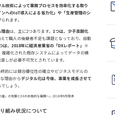
タル技術によって業務プロセスを効率化する取り
インへのIoT導入による省力化」や「生産管理のシ
げられます。
る理由
は、主に
2
つあります。
1つは、少子高齢化
加えて職人の後継者不足も課題となっており、自動
つは、2018年に経済産業省の「DXレポート」※
。複雑化された既存システムによってデータの横
見直しが必要不可欠とされています。
最終的には競合優位性の確立やビジネスモデルの
うな理由から
デジタル化は今後、事業を成長させて
るでしょう。
年の崖」の克服とDXの本格的な展開～
」2018年9月発表