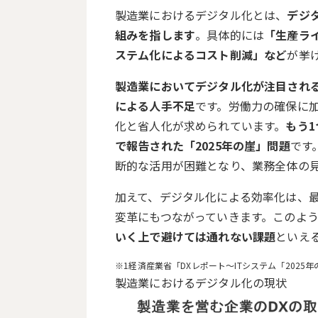
製造業におけるデジタル化とは、
デジ
組みを指します
。具体的には
「生産ラ
ステム化によるコスト削減」など
が挙
製造業においてデジタル化が注目され
による人手不足
です。労働力の確保に
化と省人化が求められています。
もう1
で報告された「2025年の崖」問題
です
断的な活用が困難となり、業務全体の
加えて、デジタル化による効率化は、
変革にもつながっていきます。このよ
いく上で避けては通れない課題
といえ
経済産業省「
DXレポート～ITシステム「2025
製造業におけるデジタル化の現状