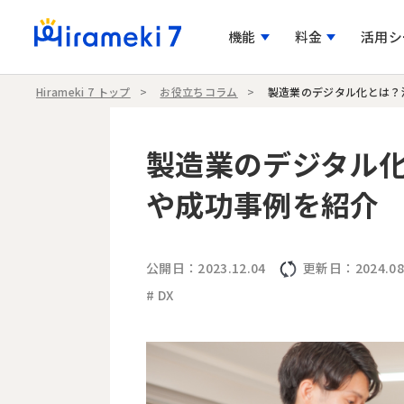
機能
料金
活用シ
Hirameki 7 トップ
お役立ちコラム
製造業のデジタル化とは？
顧客を増やす
プランとオプションをまとめ
具体的な活用方法をインタビュー形式でご紹介
導入前のご相談について
製造業のデジタル
目的別シーン
案
マーケティング機能
プラン
導入事例
お問い合わせ
や成功事例を紹介
営
資料ダウンロードフォームを作成
開業のためのWebサイトを簡単に低コストで制作
Webサイト
公開日：2023.12.04
更新日：2024.08
時間を増
Webサイト制作も顧客管理も、ワンツールで開業準備
展示会で交換した名刺情報を管理・活用
フォーム
オペレ
をスマートに！
# DX
申込フォーム付きホームページで建替デザインコンペを
新規営業活動をチームで管理
名刺管理
フ
実施！