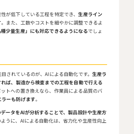
産性が低下している工程を特定でき、
生産ライン
す
。また、工数やコストを細やかに調整できるよ
品種少量生産」にも対応できるようになる
でしょ
注目されているのが、
AI
による自動化です。
生産ラ
すれば、製造から検査までの工程を自動で行える
ボットへの置き換えなら、作業員による品質のバ
エラーも防げます
。
のデータをAIが分析することで、製品設計や生産方
のように、
AI
による自動化は、省力化や生産性向上