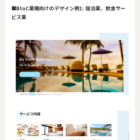
■
BtoC
業種向けのデザイン例
1:
宿泊業、飲食サー
ビス業