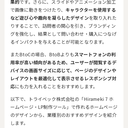
果的
です。さらに、スライドやアニメーション加工
で画像に動きをつけたり、
キャラクターを使用する
など遊び心や趣向を凝らしたデザイン
を取り入れた
りすることで、訪問者の関心を引き、ブランディン
グを強化し、結果として問い合わせ・購入につなげ
るインパクトを与えることが可能となります。
また
BtoC
の場合、
BtoB
よりも
スマートフォンの利
用率が高い傾向があるため、ユーザーが閲覧するデ
バイスの画面サイズに応じて、ページのデザインや
レイアウトを最適化して表示させるレスポンシブ対
応
にも力を入れることをおすすめします。
以下で、トライベック株式会社の「
Hirameki 7
ホ
ームページ・
LP
制作ツール」で作れるホームページ
のデザインから、業種別のおすすめデザインを紹介
します。