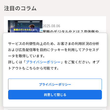
注目のコラム
2025.08.06
業務のデジタル化とは？具体例や
DXとの違いをご紹介
サービスの利便性向上のため、お客さまの利用状況の分析
および広告配信等を目的にクッキーを利用してアクセスデ
ータを取得しています。
2025.12.24
詳しくは「
プライバシーポリシー
」をご覧ください。オプ
AI記事作成ツールを徹底比較！おす
トアウトもこちらから可能です。
すめ6選
プライバシーポリシー
2023.12.11
DX戦略とは？ 戦略策定の進め方や
同意して閉じる
ポイント、成功事例を解説