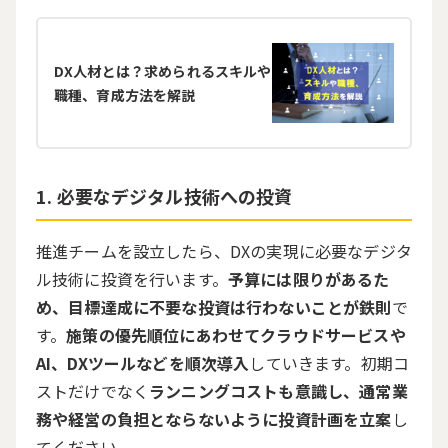
DX人材とは？求められるスキルや
職種、育成方法を解説
必要なデジタル技術への投資
推進チームを設立したら、
DX
の実現に必要なデジタ
ル技術に投資を行います。
予算には限りがあるた
め、目標達成に不要な投資は行わないことが鉄則
で
す。
施策の優先順位にあわせてクラウドサービスや
AI、DXツールなどを順次導入
していきます。初期コ
ストだけでなく
ランニングコストも意識し、通常業
務や経営の負担とならないように投資計画を立案
し
てください。