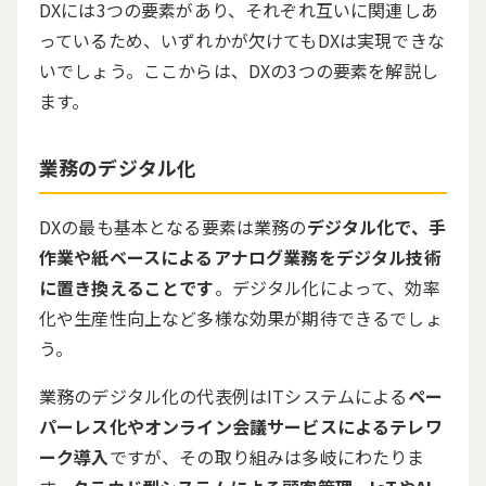
DXには
3
つの要素があり、それぞれ互いに関連しあ
っているため、いずれかが欠けても
DX
は実現できな
いでしょう。ここからは、
DX
の
3
つの要素を解説し
ます。
業務のデジタル化
DXの最も基本となる要素は業務の
デジタル化で、手
作業や紙ベースによるアナログ業務をデジタル技術
に置き換えることです
。デジタル化によって、効率
化や生産性向上など多様な効果が期待できるでしょ
う。
業務のデジタル化の代表例は
IT
システムによる
ペー
パーレス化やオンライン会議サービスによるテレワ
ーク導入
ですが、その取り組みは多岐にわたりま