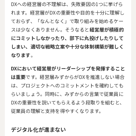
DXへの経営層の不理解は、失敗要因の
1
つに挙げら
れます。経営層が
DX
の重要性や目的を十分に理解し
ておらず、「なんとなく」で取り組みを始めるケー
スは少なくありません。そうなると
経営層が積極的
にコミットしなかったり、部下に丸投げしたりして
しまい、適切な戦略立案や十分な体制構築が難しく
なります
。
DXにおいて経営層がリーダーシップを発揮すること
は重要
です。経営層みずからが
DX
を推進しない場合
は、プロジェクトへのコミットメントを確約しても
らいましょう。同時に、みずからの言葉で従業員に
DX
の重要性を説いてもらえるよう段取りを組むと、
従業員の理解と支持を得やすくなります。
デジタル化が進まない