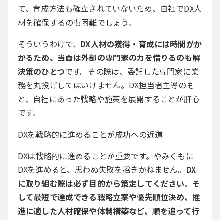
て、育成方法も確立されていないため、自社で
DX
人
材を確保するのも困難でしょう。
そういうわけで、
DX人材の獲得・育成には時間がか
かるため、当面は外部の専門家の力を借りるのも解
決策のひとつ
です。その際は、委託した専門家に業
務を丸投げしてはいけません。
DX
担当者主導のも
と、自社にあった戦略や施策を展開することが肝心
です。
DX
を戦略的に進めることが成功への近道
DXは戦略的に進めることが重要です。やみくもに
DX
を進めると、思わぬ失敗を招きかねません。
DX
に取り組む際は必ず目的から策定してください。そ
して最短で達成できる戦略立案や優先順位決め、推
進に適した人材確保や体制構築など、順を追って行