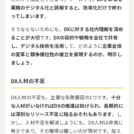
業務のデジタル化と誤解すると、効率化だけで終わ
ってしまいます
。
そうならないためにも、
DXに対する社内理解を深め
ることが大切
です。
DXの目的や戦略を全社で共有
し、デジタル技術を活用
して、どのように
企業全体
の変革と競争優位性の確立を実現するのか、明示し
ましょう
。
DX
人材の不足
DX人材の不足も、主要な失敗要因の
1
つです。
十分
な人材がいなければDXの推進は妨げられ、長期的に
は深刻なリソース不足に陥るおそれもあります
。し
かし、人材不足を解消しようにも、
DX
人材は非常に
希少であり、その獲得は難しいのが現状です。加え