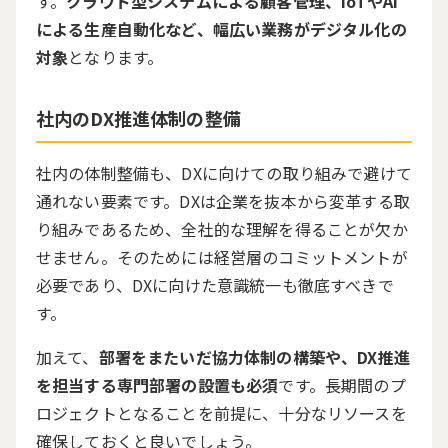
す。
クラウド型システムによる顧客管理、IoTやAI
による生産自動化など、幅広い業務がデジタル化の
対象
となります。
社内の
DX
推進体制の整備
社内の体制整備も、
DX
に向けての取り組みで避けて
通れない要素です。
DX
は企業を抜本から変革する取
り組みであるため、全社的な理解を得ることが欠か
せません。そのためには経営層のコミットメントが
必要であり、
DX
に向けた意識統一も徹底すべきで
す。
加えて、
部署をまたいだ協力体制の構築や、DX推進
を担当する専門部署の設置も必須
です。長期間のプ
ロジェクトとなることを前提に、十分なリソースを
確保しておくと良いでしょう。