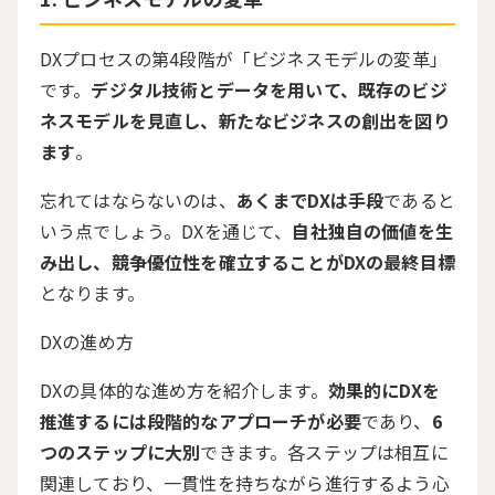
DXプロセスの第
4
段階が「ビジネスモデルの変革」
です。
デジタル技術とデータを用いて、既存のビジ
ネスモデルを見直し、新たなビジネスの創出を図り
ます
。
忘れてはならないのは、
あくまでDXは手段
であると
いう点でしょう。
DX
を通じて、
自社独自の価値を生
み出し、競争優位性を確立することがDXの最終目標
となります。
DXの進め方
DXの具体的な進め方を紹介します。
効果的にDXを
推進するには段階的なアプローチが必要
であり、
6
つのステップに大別
できます。各ステップは相互に
関連しており、一貫性を持ちながら進行するよう心