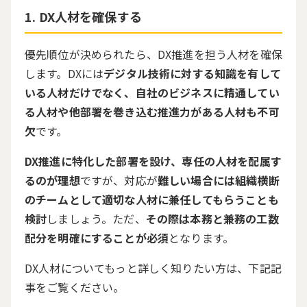
DX人材を確保する
優先順位が決められたら、
DX
推進を担う人材を確保
します。
DX
には
デジタル技術に対する知識を有して
いる人材だけでなく、自社のビジネスに精通してい
る人材や他部署を巻き込む推進力がある人材も不可
欠
です。
DX推進に特化した部署を設け、専任の人材を配属す
るのが理想
ですが、対応が
難しい場合には組織横断
のチームとして適切な人材に兼任してもらうことも
検討
しましょう。ただ、
その際は本務と兼務の工数
配分を明確にすることが必須
となります。
DX人材についてもっと詳しく知りたい方は、下記記
事をご覧ください。